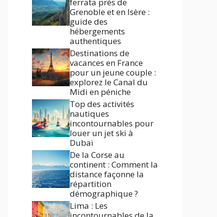
ferrata près de
Grenoble et en Isère :
guide des
hébergements
authentiques
Destinations de
vacances en France
pour un jeune couple :
explorez le Canal du
Midi en péniche
Top des activités
nautiques
incontournables pour
louer un jet ski à
Dubaï
De la Corse au
continent : Comment la
distance façonne la
répartition
démographique ?
Lima : Les
incontournables de la