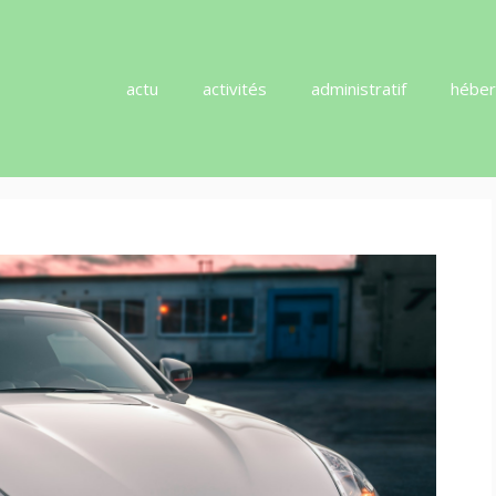
actu
activités
administratif
hébe